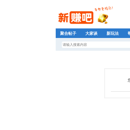
聚合帖子
大家谈
新玩法