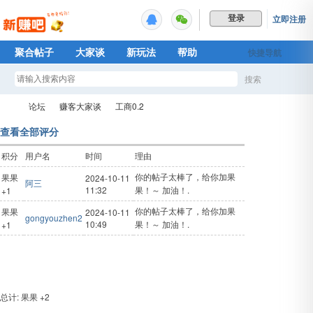
立即注册
登录
聚合帖子
大家谈
新玩法
帮助
快捷导航
Plus权益
搜索
搜
论坛
赚客大家谈
工商0.2
查看全部评分
积分
用户名
时间
理由
索
新
›
›
›
你的帖子太棒了，给你加果
果果
2024-10-11
阿三
11:32
果！～ 加油！.
+1
你的帖子太棒了，给你加果
果果
2024-10-11
gongyouzhen2
10:49
果！～ 加油！.
+1
总计: 果果 +2
赚