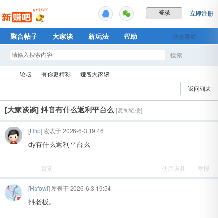
立即注册
登录
聚合帖子
大家谈
新玩法
帮助
快捷导航
Plus权益
搜索
搜
论坛
有你更精彩
赚客大家谈
返回列表
[大家谈谈]
抖音有什么返利平台么
[复制链接]
索
新
»
›
›
[
Hhp
] 发表于 2026-6-3 19:46
dy有什么返利平台么
回复
使用道具
举报
[
Hafowi
] 发表于 2026-6-3 19:54
抖老板。
赚