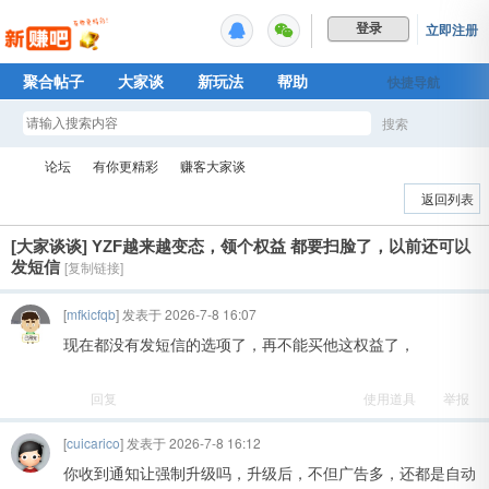
立即注册
登录
聚合帖子
大家谈
新玩法
帮助
快捷导航
Plus权益
搜索
搜
论坛
有你更精彩
赚客大家谈
返回列表
[大家谈谈]
YZF越来越变态，领个权益 都要扫脸了，以前还可以
索
新
»
›
›
发短信
[复制链接]
[
mfkicfqb
] 发表于 2026-7-8 16:07
现在都没有发短信的选项了，再不能买他这权益了，
回复
使用道具
举报
[
cuicarico
] 发表于 2026-7-8 16:12
你收到通知让强制升级吗，升级后，不但广告多，还都是自动
赚