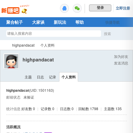
立即注册
登录
聚合帖子
大家谈
新玩法
帮助
快捷导航
Plus权益
搜索
搜
highpandacat
个人资料
加为好友
highpandacat
发送消息
索
新
›
›
主题
日志
记录
个人资料
highpandacat
(UID: 1501163)
邮箱状态
未验证
统计信息
好友数 0
|
记录数 0
|
日志数 0
|
回帖数 1798
|
主题数 135
活跃概况
赚