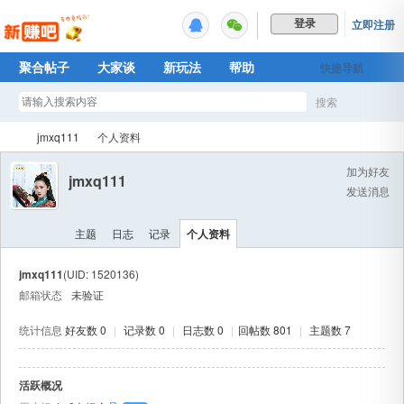
立即注册
登录
聚合帖子
大家谈
新玩法
帮助
快捷导航
Plus权益
搜索
搜
jmxq111
个人资料
加为好友
jmxq111
发送消息
索
新
›
›
主题
日志
记录
个人资料
jmxq111
(UID: 1520136)
邮箱状态
未验证
统计信息
好友数 0
|
记录数 0
|
日志数 0
|
回帖数 801
|
主题数 7
活跃概况
赚