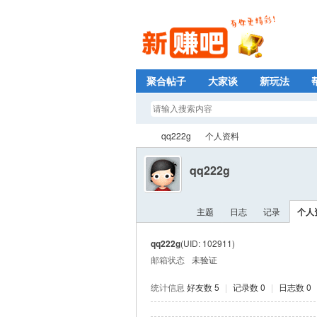
聚合帖子
大家谈
新玩法
qq222g
个人资料
qq222g
新
›
›
主题
日志
记录
个人
qq222g
(UID: 102911)
邮箱状态
未验证
统计信息
好友数 5
|
记录数 0
|
日志数 0