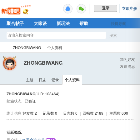
立即注册
登录
聚合帖子
大家谈
新玩法
帮助
快捷导航
Plus权益
搜索
搜
ZHONGBIWANG
个人资料
加为好友
ZHONGBIWANG
发送消息
索
新
›
›
主题
日志
记录
个人资料
ZHONGBIWANG
(UID: 108464)
邮箱状态
已验证
统计信息
好友数 2
|
记录数 0
|
日志数 0
|
回帖数 2189
|
主题数 600
活跃概况
赚
用户组
Lv4黄金准会员