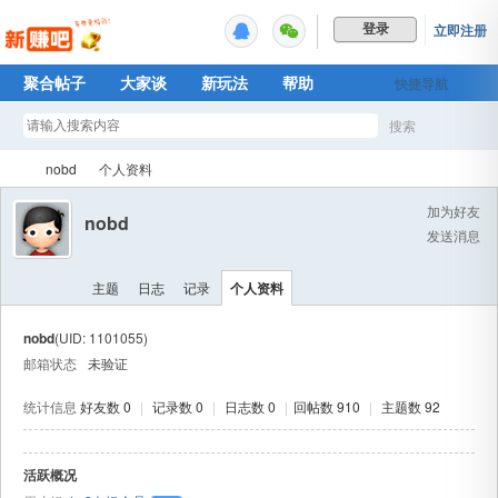
立即注册
登录
聚合帖子
大家谈
新玩法
帮助
快捷导航
Plus权益
搜索
搜
nobd
个人资料
加为好友
nobd
发送消息
索
新
›
›
主题
日志
记录
个人资料
nobd
(UID: 1101055)
邮箱状态
未验证
统计信息
好友数 0
|
记录数 0
|
日志数 0
|
回帖数 910
|
主题数 92
活跃概况
赚