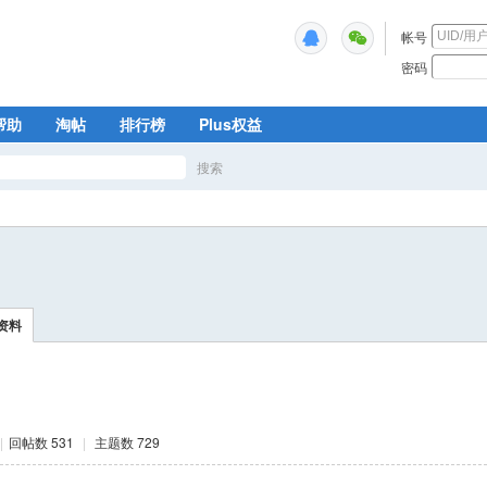
帐号
密码
帮助
淘帖
排行榜
Plus权益
搜索
搜
索
资料
|
回帖数 531
|
主题数 729