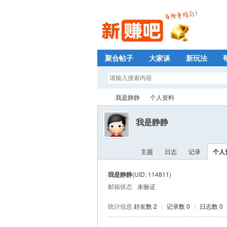
聚合帖子
大家谈
新玩法
我是静静
个人资料
我是静静
新
›
›
主题
日志
记录
个人
我是静静
(UID: 114811)
邮箱状态
未验证
统计信息
好友数 2
|
记录数 0
|
日志数 0