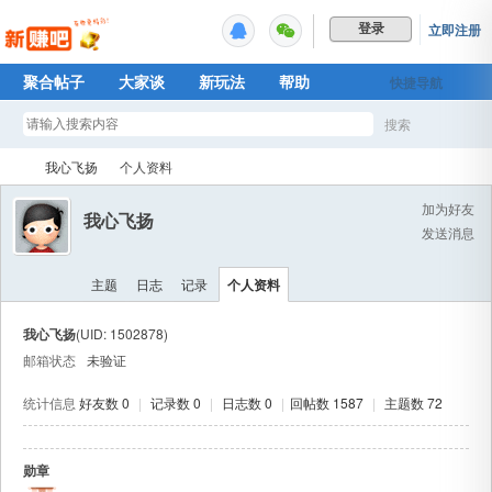
立即注册
登录
聚合帖子
大家谈
新玩法
帮助
快捷导航
Plus权益
搜索
搜
我心飞扬
个人资料
加为好友
我心飞扬
发送消息
索
新
›
›
主题
日志
记录
个人资料
我心飞扬
(UID: 1502878)
邮箱状态
未验证
统计信息
好友数 0
|
记录数 0
|
日志数 0
|
回帖数 1587
|
主题数 72
勋章
赚