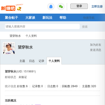
立即注册
登录
聚合帖子
大家谈
新玩法
帮助
快捷导航
Plus权益
搜索
搜
望穿秋水
个人资料
加为好友
望穿秋水
发送消息
索
新
›
›
主题
日志
记录
个人资料
望穿秋水
(UID: 1519691)
邮箱状态
未验证
统计信息
好友数 6
|
记录数 0
|
日志数 0
|
回帖数 2849
|
主题数 320
活跃概况
赚