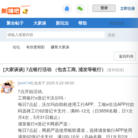
立即注册
登录
聚合帖子
大家谈
新玩法
帮助
快捷导航
Plus权益
搜索
搜
论坛
有你更精彩
赚客大家谈
返回列表
[大家谈谈]
7点银行活动 （包含工商, 浦发等银行）
[复制链接]
索
新
»
›
›
[
wd4748
] 发表于 2025-5-22 06:50
7点开始活动,
工商银行x借记卡沃尔玛：
每日7点起，沃尔玛自助机使用工行APP、工银e生活APP付款
码选择工行62借记卡支付，满80-12元（日3858名额，日1次
月4次，5月31日截止）
浦发银行x借记卡网易严选：
每日7点起，网易严选使用银联通道，选择浦发银行APP使用
赚
浦发62借记卡支付，满100-10元（月4k名额，日1次月2次，