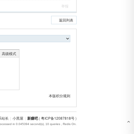
举报
返回列表
高级模式
本版积分规则
系站长
|
小黑屋
|
新赚吧
(
粤ICP备12087818号
)
rocessed in 0.045394 second(s), 10 queries , Redis On.