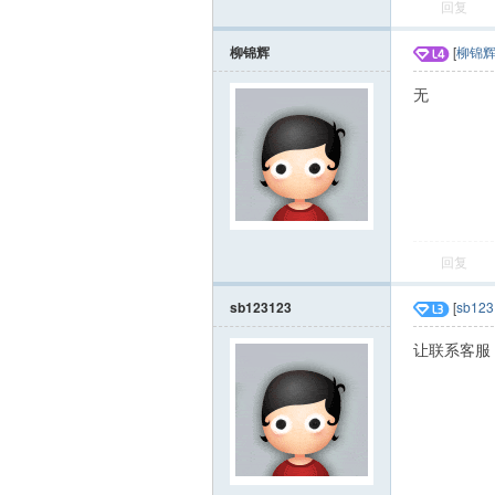
回复
柳锦辉
[
柳锦
无
回复
sb123123
[
sb123
让联系客服