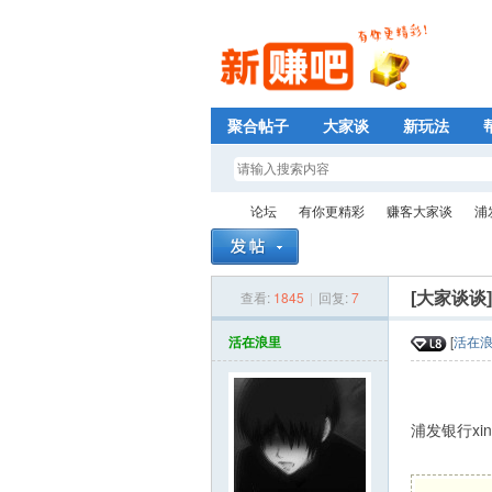
聚合帖子
大家谈
新玩法
论坛
有你更精彩
赚客大家谈
浦
查看:
1845
|
回复:
7
[大家谈谈
新
»
›
›
›
活在浪里
[
活在
浦发银行x