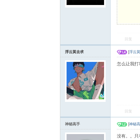
赚
回复
浮云莫去求
[
浮云
怎么让我打
吧
回复
神秘高手
[
神秘
没有。。只