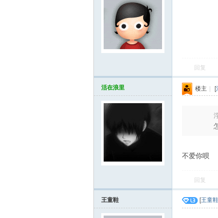
回复
活在浪里
楼主
|
[
浮
不爱你呗
回复
王童鞋
[
王童