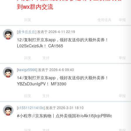
到wx群内交流
回复
使用道具
举报
[
皮卡丘丘丘
] 发表于 2026-4-11 22:19
12:/复制打开京东app，领好友送你的大额外卖券！
L02SxCxiz6Jk！ CA1565
吧
回复
支持
举报
[
kexigz5566
] 发表于 2026-4-6 09:40
14:/复制打开京东app，领好友送你的大额外卖券！
YBZsD3unIgPV！ MF3390
回复
支持
举报
[
c15511211410c
] 发表于 2026-3-31 18:10
#小程序://京东购物丨点外卖领国补/oAk1i5jIcjcPBWc
回复
支持
举报