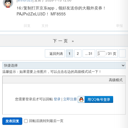
16:/复制打开京东app，领好友送你的大额外卖券！
PAJPv2ZeLU3D！ MF8555
回复
支持
举报
下一页 »
返回列表
1
2
... 31
/ 31 页
温馨提示：如果需要上传图片，可以点击右边的高级模式试一下！
高级模式
您需要登录后才可以回帖
登录
|
立即注册
回帖后跳转到最后一页
发表回复