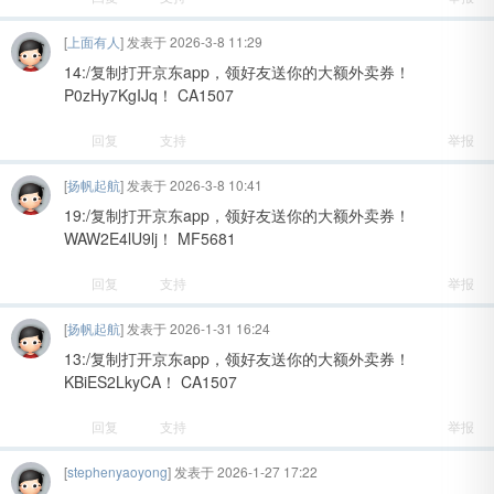
[
上面有人
] 发表于 2026-3-8 11:29
14:/复制打开京东app，领好友送你的大额外卖券！
P0zHy7KgIJq！ CA1507
回复
支持
举报
[
扬帆起航
] 发表于 2026-3-8 10:41
19:/复制打开京东app，领好友送你的大额外卖券！
WAW2E4lU9lj！ MF5681
回复
支持
举报
[
扬帆起航
] 发表于 2026-1-31 16:24
13:/复制打开京东app，领好友送你的大额外卖券！
KBiES2LkyCA！ CA1507
回复
支持
举报
[
stephenyaoyong
] 发表于 2026-1-27 17:22