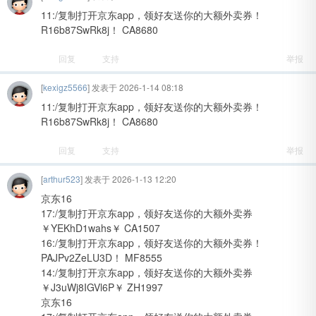
11:/复制打开京东app，领好友送你的大额外卖券！
R16b87SwRk8j！ CA8680
回复
支持
举报
[
kexigz5566
] 发表于 2026-1-14 08:18
11:/复制打开京东app，领好友送你的大额外卖券！
R16b87SwRk8j！ CA8680
回复
支持
举报
[
arthur523
] 发表于 2026-1-13 12:20
京东16
17:/复制打开京东app，领好友送你的大额外卖券
￥YEKhD1wahs￥ CA1507
16:/复制打开京东app，领好友送你的大额外卖券！
PAJPv2ZeLU3D！ MF8555
14:/复制打开京东app，领好友送你的大额外卖券
￥J3uWj8IGVl6P￥ ZH1997
京东16