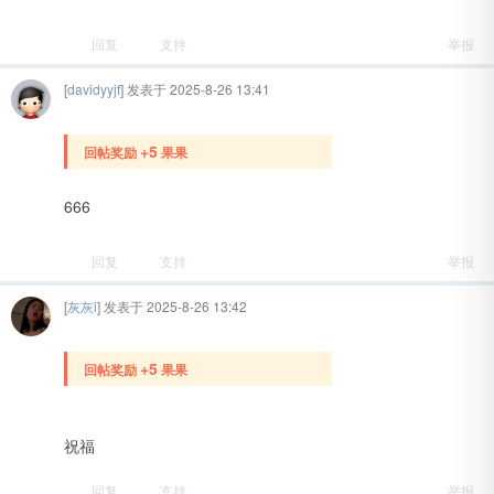
回复
支持
举报
[
davidyyjf
] 发表于 2025-8-26 13:41
+5
回帖奖励
果果
666
回复
支持
举报
[
灰灰i
] 发表于 2025-8-26 13:42
+5
回帖奖励
果果
祝福
回复
支持
举报