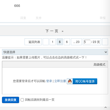
666
回复
支持
举报
下一页 »
返回列表
1
5
6
... 23
/ 23 页
温馨提示：如果需要上传图片，可以点击右边的高级模式试一下！
高级模式
您需要登录后才可以回帖
登录
|
立即注册
回帖后跳转到最后一页
发表回复