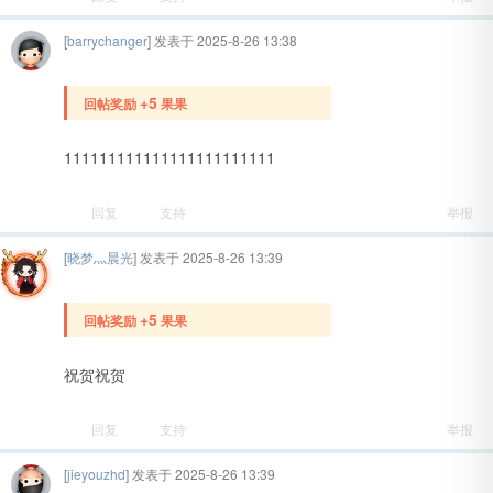
[
barrychanger
] 发表于 2025-8-26 13:38
+5
回帖奖励
果果
111111111111111111111111
吧
回复
支持
举报
[
晓梦灬晨光
] 发表于 2025-8-26 13:39
+5
回帖奖励
果果
祝贺祝贺
回复
支持
举报
[
jieyouzhd
] 发表于 2025-8-26 13:39