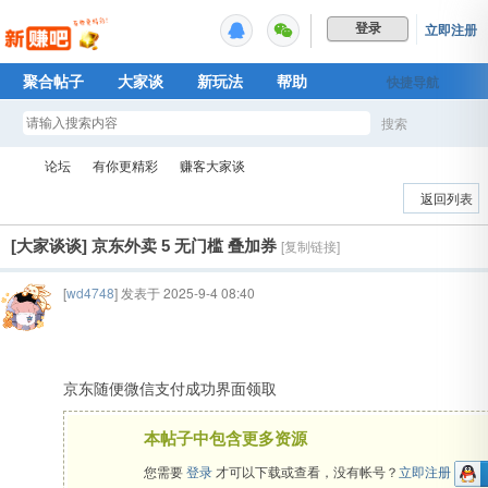
立即注册
登录
聚合帖子
大家谈
新玩法
帮助
快捷导航
Plus权益
搜索
搜
论坛
有你更精彩
赚客大家谈
返回列表
[大家谈谈]
京东外卖 5 无门槛 叠加券
[复制链接]
索
新
»
›
›
[
wd4748
] 发表于 2025-9-4 08:40
京东随便微信支付成功界面领取
本帖子中包含更多资源
您需要
登录
才可以下载或查看，没有帐号？
立即注册
赚