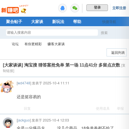
立即注册
登录
聚合帖子
大家谈
新玩法
帮助
快捷导航
Plus权益
搜索
搜
论坛
有你更精彩
赚客大家谈
返回列表
[大家谈谈]
淘宝搜 猜答案抢免单 第一场 11点41分 多留点次数
[复
索
新
»
›
›
制链接]
[
wd4748
] 发表于 2025-10-4 11:11
还是挺容易的
回复
使用道具
举报
[
jackguo
] 发表于 2025-10-4 12:03
赚
全是一分爆品卡。。。没几个商品，18免单卷都不给了