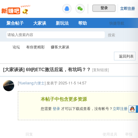
立即注册
登录
聚合帖子
大家谈
新玩法
帮助
快捷导航
Plus权益
搜索
搜
论坛
有你更精彩
赚客大家谈
返回列表
[大家谈谈]
69的ETC激活后返，有坑吗？？
[复制链接]
索
新
»
›
›
[
Yueliang六便士
] 发表于 2025-11-5 14:57
本帖子中包含更多资源
您需要
登录
才可以下载或查看，没有帐号？
立即注册
回复
使用道具
举报
赚