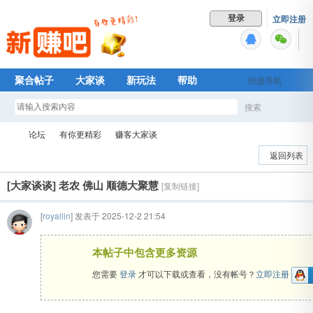
立即注册
登录
聚合帖子
大家谈
新玩法
帮助
快捷导航
Plus权益
搜索
搜
论坛
有你更精彩
赚客大家谈
返回列表
[大家谈谈]
老农 佛山 顺德大聚慧
[复制链接]
索
新
»
›
›
[
royallin
] 发表于 2025-12-2 21:54
本帖子中包含更多资源
您需要
登录
才可以下载或查看，没有帐号？
立即注册