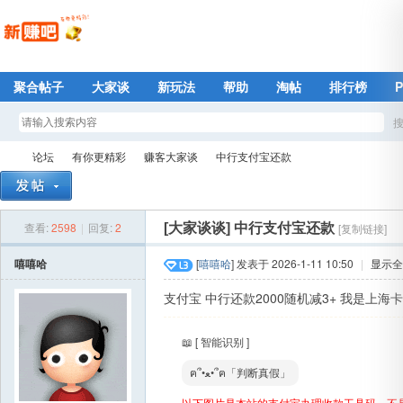
聚合帖子
大家谈
新玩法
帮助
淘帖
排行榜
论坛
有你更精彩
赚客大家谈
中行支付宝还款
查看:
2598
|
回复:
2
[大家谈谈]
中行支付宝还款
[复制链接]
新
»
›
›
›
嘻嘻哈
[
嘻嘻哈
] 发表于 2026-1-11 10:50
|
显示全
支付宝 中行还款2000随机减3+ 我是上海卡
📖 [ 智能识别 ]
ฅ՞•ﻌ•՞ฅ「判断真假」
以下图片是本站的支付宝办理收款工具码，不