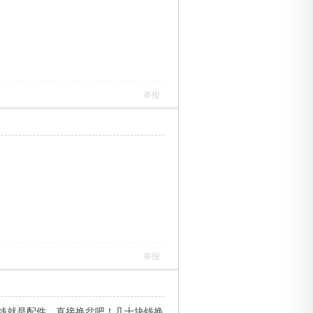
举报
举报
钱就是配件，直接换盆吧！几十块钱换