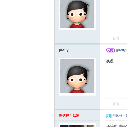
回复
pretty
[
pretty
换盆
回复
别这样丶姑凉
[
别这样丶
还搞电池修