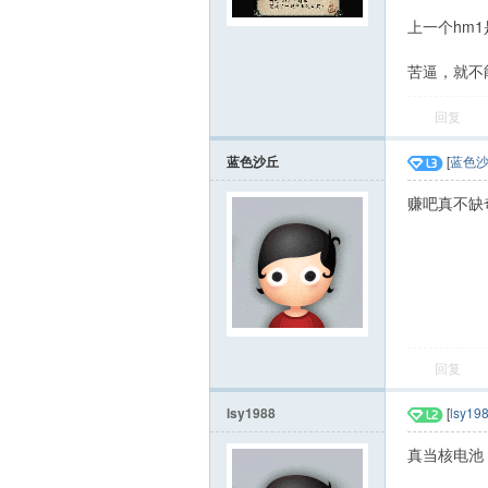
上一个hm
赚
苦逼，就不
回复
蓝色沙丘
[
蓝色
赚吧真不缺
吧
回复
lsy1988
[
lsy19
真当核电池