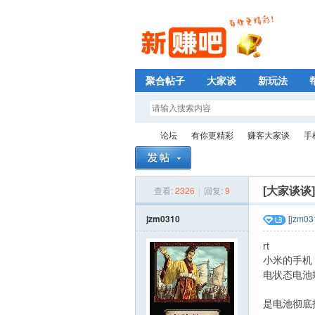
聚合帖子
大家谈
新玩法
论坛
有你更精彩
赚客大家谈
手
查看:
2326
|
回复:
9
[大家谈谈
新
»
›
›
›
jzm0310
[
jzm03
rt
小米的手机
电状态电池
是电池彻底