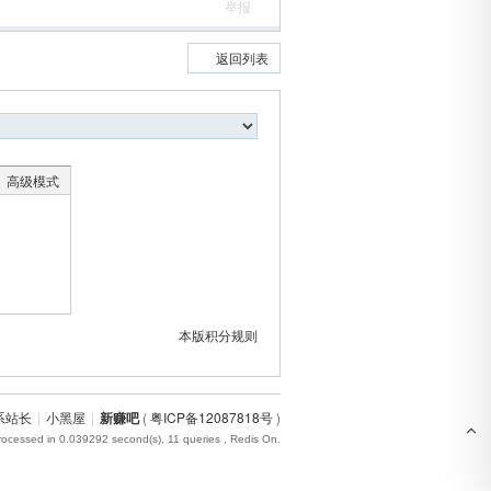
举报
返回列表
高级模式
本版积分规则
系站长
|
小黑屋
|
新赚吧
(
粤ICP备12087818号
)
rocessed in 0.039292 second(s), 11 queries , Redis On.