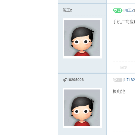
闯王2
[
闯王2
手机厂商应
回复
q718205008
[
q7182
换电池