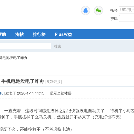
帐号
密码
帮助
淘帖
排行榜
Plus权益
搜索
搜
机电池没电了咋办
索
]
手机电池没电了咋办
[复制链接]
10
] 发表于 2026-1-11 11:15
|
显示全部楼层
 ，一直充着，这段时间感觉拔掉之后很快就没电自动关了 ，待机半小时
剩0了，手贱拔掉了立马关机 ，然后就开不起来了（充电灯也不亮）
报废了么，还能挽救不（不考虑换电池）