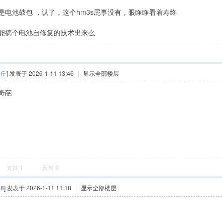
1是电池鼓包 ，认了，这个hm3s屁事没有，眼睁睁看着寿终
能搞个电池自修复的技术出来么
沙丘
] 发表于 2026-1-11 13:46
|
显示全部楼层
奇葩
支持
1
反对
0
88
] 发表于 2026-1-11 11:18
|
显示全部楼层