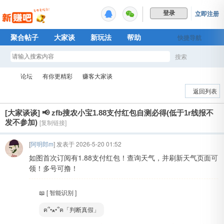
立即注册
登录
聚合帖子
大家谈
新玩法
帮助
快捷导航
Plus权益
搜索
搜
论坛
有你更精彩
赚客大家谈
返回列表
[大家谈谈]
📢 zfb搜农小宝1.88支付红包自测必得(低于1r线报不
索
新
»
›
›
发不参加)
[复制链接]
[
阿明郎m
] 发表于 2026-5-20 01:52
如图首次订阅有1.88支付红包！查询天气，并刷新天气页面可
领！多号可撸！
📖 [ 智能识别 ]
ฅ՞•ﻌ•՞ฅ「判断真假」
赚